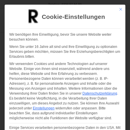
Telefon:
0234 57 94 80
Mit die
Cookie-Einstellungen
Wir benötigen Ihre Einwilligung, bevor Sie unsere Website weiter
besuchen können.
Wenn Sie unter 16 Jahre alt sind und Ihre Einwilligung zu optionalen
REGEMA – Dienstleistungen
Services geben möchten, müssen Sie Ihre Erziehungsberechtigten um
rund um’s Gebäude seit 1974
Erlaubnis bitten.
Wir verwenden Cookies und andere Technologien auf unserer
Reinigungsunternehmen aus
Website. Einige von ihnen sind essenziell, während andere uns
helfen, diese Website und Ihre Erfahrung zu verbessern.
Bochum
Personenbezogene Daten können verarbeitet werden (z. B. IP-
Adressen), z. B. für personalisierte Anzeigen und Inhalte oder die
Messung von Anzeigen und Inhalten.
Weitere Informationen über die
Verwendung Ihrer Daten finden Sie in unserer
Datenschutzerklärung
.
Es besteht keine Verpflichtung, in die Verarbeitung Ihrer Daten
einzuwilligen, um dieses Angebot zu nutzen.
Sie können Ihre Auswahl
jederzeit unter
Einstellungen
widerrufen oder anpassen.
Bitte
beachten Sie, dass aufgrund individueller Einstellungen
Die REGEMA ist ein Reinigungsunternehmen
möglicherweise nicht alle Funktionen der Website verfügbar sind.
aus Bochum, das seit mehr als 50 Jahren aus
Einige Services verarbeiten personenbezogene Daten in den USA. Mit