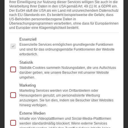
Ihrer Einwilligung zur Nutzung dieser Services willigen Sie auch in die
Bochum heraus, auch in umliegenden Städten,
Verarbeitung Ihrer Daten in den USA gemäß Art. 49 (1) lit. a GDPR ein.
Der EuGH stuft die USA als ein Land mit unzureichendem Datenschutz
tätig ist. Einst im Jahr 1974 als kleiner
nach EU-Standards ein. Es besteht beispielsweise die Gefahr, dass
US-Behörden personenbezogene Daten in
Familienbetrieb in Bochum gegründet,
Überwachungsprogrammen verarbeiten, ohne dass für Europäerinnen
beschäftigen wir heute
über 480 qualifizierte
und Europäer eine Klagemöglichkeit besteht.
Mitarbeiter
mit exzellenten Fachkenntnissen.
Es folgt eine Liste der Service-Gruppen, fü
Essenziell
Gemeinsam sind wir der kompetente Partner
Essenzielle Services ermöglichen grundlegende Funktionen
und sind für das ordnungsgemäße Funktionieren der Website
im Hinblick auf Gebäudeservice,
erforderlich.
Gebäudereinigung, Büroreinigung und Glas-
Statistik
Statistik-Cookies sammeln Nutzungsdaten, die uns Aufschluss
sowie Fensterreinigung.
darüber geben, wie unsere Besucher mit unserer Website
umgehen.
Zahlreiche
Unternehmen
aus dem gesamten
Marketing
Ruhrgebiet
vertrauen auf unsere langjährige
Marketing Services werden von Drittanbietern oder
Herausgebern genutzt, um personalisierte Werbung
Erfahrung, unsere Zuverlässigkeit und unser
anzuzeigen. Sie tun dies, indem sie Besucher über Websites
hinweg verfolgen.
faires Preis-Leistungs-Verhältnis. Weil wir
Externe Medien
unser Know-how ständig erweitern, können wir
Inhalte von Videoplattformen und Social-Media-Plattformen
den Anforderungen unserer Kunden stets
werden standardmäßig blockiert. Wenn externe Services