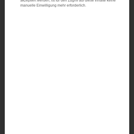
akzeptiert werden, ist für den Zugriff auf diese Inhalte keine
manuelle Einwilligung mehr erforderlich.
BÜROREINIGUNG
GEBÄUDEREINIGUNG