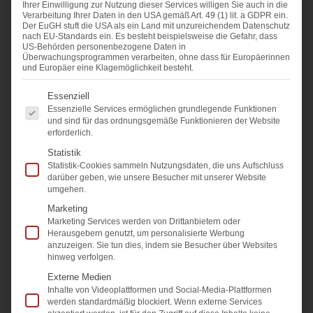
Ihrer Einwilligung zur Nutzung dieser Services willigen Sie auch in die
Verarbeitung Ihrer Daten in den USA gemäß Art. 49 (1) lit. a GDPR ein.
Der EuGH stuft die USA als ein Land mit unzureichendem Datenschutz
nach EU-Standards ein. Es besteht beispielsweise die Gefahr, dass
Der erste Eindruck zählt. Bei uns darf es auch
US-Behörden personenbezogene Daten in
Überwachungsprogrammen verarbeiten, ohne dass für Europäerinnen
der Zweite sein und wenn Sie möchten, auch
und Europäer eine Klagemöglichkeit besteht.
der Dritte. Die gepflegte Fassade eines
Es folgt eine Liste der Service-Gruppen, fü
Essenziell
Firmengebäudes gehört mit zur Visitenkarte
Essenzielle Services ermöglichen grundlegende Funktionen
und sind für das ordnungsgemäße Funktionieren der Website
eines Unternehmens. Gepflegte Außenanlagen
erforderlich.
beweisen, dass sich jemand darum kümmert.
Statistik
Und wenn sich jemand darum kümmert, dann
Statistik-Cookies sammeln Nutzungsdaten, die uns Aufschluss
darüber geben, wie unsere Besucher mit unserer Website
ist es ihm auch etwas wert. Wir bieten ihnen
umgehen.
Reinigungen in Bochum und Umgebung an,
Marketing
Marketing Services werden von Drittanbietern oder
denen es an Sorgfalt und Professionalität nicht
Herausgebern genutzt, um personalisierte Werbung
fehlt. Gerne stellen wir Ihnen einige unserer
anzuzeigen. Sie tun dies, indem sie Besucher über Websites
hinweg verfolgen.
Leistungen und Reinigungsservices einmal in
Externe Medien
einer Übersicht vor:
Inhalte von Videoplattformen und Social-Media-Plattformen
werden standardmäßig blockiert. Wenn externe Services