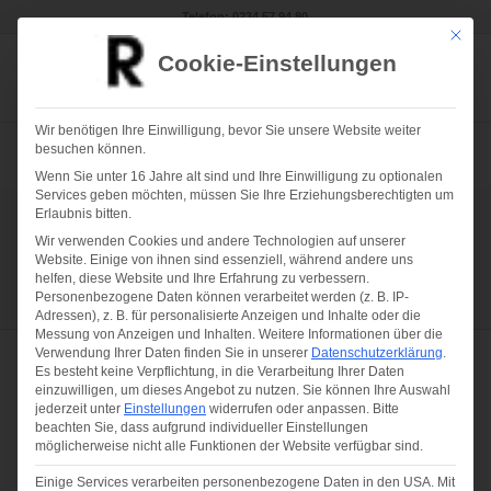
Telefon:
0234 57 94 80
Mit die
Cookie-Einstellungen
Wir benötigen Ihre Einwilligung, bevor Sie unsere Website weiter
besuchen können.
Wenn Sie unter 16 Jahre alt sind und Ihre Einwilligung zu optionalen
Services geben möchten, müssen Sie Ihre Erziehungsberechtigten um
Erlaubnis bitten.
Rund-
Wir verwenden Cookies und andere Technologien auf unserer
Erweite
um-
Gebäudereinigung
Fassadenreinigung
Glasreinigung
Außenanlage
Bodenversiegelung
Praxisreinigu
Website. Einige von ihnen sind essenziell, während andere uns
Servic
Service
helfen, diese Website und Ihre Erfahrung zu verbessern.
Personenbezogene Daten können verarbeitet werden (z. B. IP-
Adressen), z. B. für personalisierte Anzeigen und Inhalte oder die
Messung von Anzeigen und Inhalten.
Weitere Informationen über die
Verwendung Ihrer Daten finden Sie in unserer
Datenschutzerklärung
.
Es besteht keine Verpflichtung, in die Verarbeitung Ihrer Daten
einzuwilligen, um dieses Angebot zu nutzen.
Sie können Ihre Auswahl
jederzeit unter
Einstellungen
widerrufen oder anpassen.
Bitte
Wir glänzen mit Leistung
beachten Sie, dass aufgrund individueller Einstellungen
möglicherweise nicht alle Funktionen der Website verfügbar sind.
Einige Services verarbeiten personenbezogene Daten in den USA. Mit